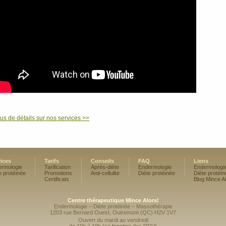
us de détails sur nos services >>
ices
Tarifs
Conseils
FAQ
Liens
rmologie
Tarification
Après-diète
Endermologie
Endermologi
e protéinée
Promotions
Anti-cellulite
Diète protéinée
Diète protéin
Certificats
Blog Mince Al
Centre thérapeutique Mince Alors!
Endermologie – Diète protéinée – Massothérapie
1203 rue Bernard Ouest, Outremont (QC) H2V 1V7
Ouvert du mardi au vendredi