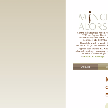
Centre thérapeutique Mince Al
1203 rue Bernard Ouest
Outremont
(Québec)
H2V 1V
Téléphone :
514-510-9333
Ouvert du mardi au vendred
de 10h à 19h (en fonction des 
Appeler pour prendre RDV po
achats de produits, suivis alimen
et soins d'endermologie
📅
Prendre RDV en ligne
Accueil
S
C
E