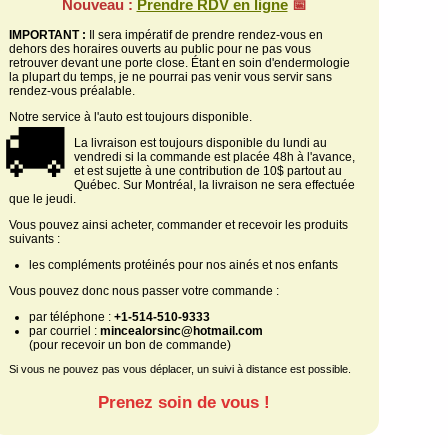
Nouveau :
Prendre RDV en ligne
📅
IMPORTANT :
Il sera impératif de prendre rendez-vous en
dehors des horaires ouverts au public pour ne pas vous
retrouver devant une porte close. Étant en soin d'endermologie
la plupart du temps, je ne pourrai pas venir vous servir sans
rendez-vous préalable.
Notre service à l'auto est toujours disponible.
🚚
La livraison est toujours disponible du lundi au
vendredi si la commande est placée 48h à l'avance,
et est sujette à une contribution de 10$ partout au
Québec. Sur Montréal, la livraison ne sera effectuée
que le jeudi.
Vous pouvez ainsi acheter, commander et recevoir les produits
suivants :
les compléments protéinés pour nos ainés et nos enfants
Vous pouvez donc nous passer votre commande :
par téléphone :
+1-514-510-9333
par courriel :
mincealorsinc@hotmail.com
(pour recevoir un bon de commande)
Si vous ne pouvez pas vous déplacer, un suivi à distance est possible.
Prenez soin de vous !