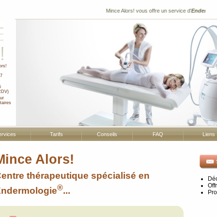
Mince Alors! vous offre un service d'
Endermologi
ors!
7
i
RDV)
ur
taires
ervices
Tarifs
Conseils
FAQ
Liens
Mince Alors!
entre thérapeutique spécialisé en
Déc
Off
®
ndermologie
...
Pro