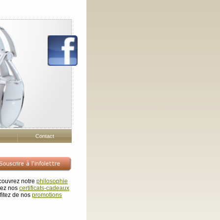
e
à Outremont Montréal vous permettant de limiter la sévérité du phénomène de la
peau d'ora
Contact
ouvrez notre
philosophie
rez nos
certificats-cadeaux
fitez de nos
promotions