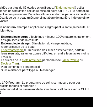
lidée par plus de 85 études scientifiques, l'
Endermologie
® est la
ience de stimulation cellulaire mise au point par LPG. Elle permet de
activer en profondeur l'activité cellulaire endormie par une stimulation
écanique de la peau (mécano-stimulation) de manière indolore et non
vasive.
es nombreux champs d'applications regroupent la santé, la beauté, et
 bien-être.
Endermologie corps
: Technique minceur 100% naturelle, traitement
des graisses et de la cellulite.
Endermologie visage
: Stimulation du visage anti-âge,
redensification de la peau.
Endermothérapie
® : Réduction des suites d'intervention, parfaire
leurs résultats, traiter les zones difficiles, et rendre leurs actes moins
invasifs.
Le succès de la
diète protéinée
personnalisée (
Ideal Protein
du
Docteur Tran
).
Plan alimentaire personnalisé
Suivi à distance par Skype ou Messenger
y LPG Program - Le programme de soins sur-mesure pour des
sultats rapides et durables !
ader mondial du traitement de la stimulation cellulaire avec le CELLU
6.