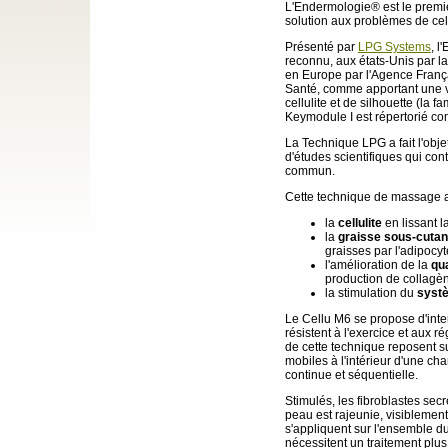
L'Endermologie® est le premi
solution aux problèmes de cell
Présenté par
LPG Systems
, l
reconnu, aux états-Unis par l
en Europe par l'Agence França
Santé, comme apportant une v
cellulite et de silhouette (la 
Keymodule I est répertorié co
La Technique LPG a fait l'obj
d'études scientifiques qui con
commun.
Cette technique de massage a 
la
cellulite
en lissant l
la
graisse sous-cuta
graisses par l'adipocyt
l'amélioration de la
qua
production de collagène
la stimulation du
syst
Le Cellu M6 se propose d'inte
résistent à l'exercice et aux 
de cette technique reposent s
mobiles à l'intérieur d'une ch
continue et séquentielle.
Stimulés, les fibroblastes secr
peau est rajeunie, visiblemen
s'appliquent sur l'ensemble du
nécessitent un traitement plus 