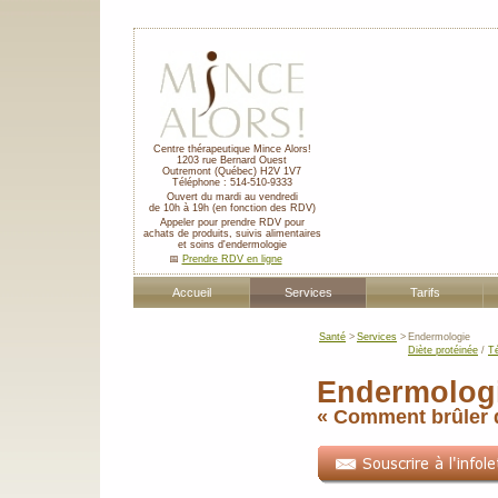
Centre thérapeutique Mince Alors!
1203 rue Bernard Ouest
Outremont
(Québec)
H2V 1V7
Téléphone :
514-510-9333
Ouvert du mardi au vendredi
de 10h à 19h (en fonction des RDV)
Appeler pour prendre RDV pour
achats de produits, suivis alimentaires
et soins d'endermologie
📅
Prendre RDV en ligne
Accueil
Services
Tarifs
Santé
>
Services
>
Endermologie
Diète protéinée
/
T
Endermolog
« Comment brûler d