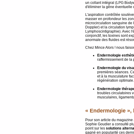
un collant intégral (LPG Body
d'éliminer la gêne éventuelle d
L'aspiration contrôlée soulève 
masser en profondeur les zones
microcirculation sanguine de
Doppler) et la circulation ly
Lymphoscintigraphie). Avec l'é
conjonctif, les toxines sont ex
anormale des fluides est réso
Chez Mince Alors ! nous faison
Endermologie esthét
raffermissement de la
Endermologie du vis
premières séances. Ce 
et à la musculature fac
régénération optimale.
Endermologie thérap
troubles circulatoires 
musculaires, ligamenta
« Endermologie », 
Pour son article du magazine
Sophie Goudier a consulté plus
point sur les
solutions alterna
gagné en popularité ces dern