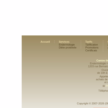
Accueil
Services
Tarifs
Endermologie
Tarification
Diète protéinée
Promotions
Certificats
Centre t
Endermologie –
1203 rue Bernar
Ouver
de 10h à
Appele
achats de 
et 
📅
P
Télépho
Copyright © 2007-2026 (08-