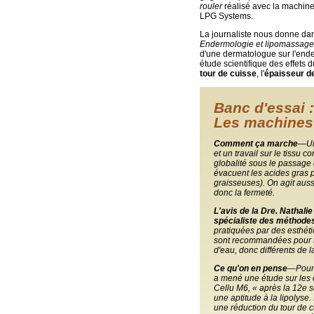
rouler
réalisé avec la machin
LPG Systems.
La journaliste nous donne dans
Endermologie et lipomassage
d'une dermatologue sur l'ende
étude scientifique des effets 
tour de cuisse
, l'
épaisseur de
Banc d'essai :
Les machines 
Comment ça marche
—Un
et un travail sur le tissu co
globalité sous le passage 
évacuent les acides gras p
graisseuses). On agit aussi
donc la fermeté.
L'avis de la Dre. Nathali
spécialiste des méthodes 
pratiquées par des esthét
sont recommandées pour tr
d'eau, donc différents de la
Ce qu'on en pense
—Pour 
a mené une étude sur les c
Cellu M6, « après la 12e s
une aptitude à la lipolyse.
une réduction du tour de c