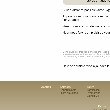
après chaque re
Suivi à distance possible (avec
Sky
Appelez-nous pour prendre rendez-
convenance.
Venez nous voir ou téléphonez-nou
Nous nous ferons un plaisir de vous 
Cette page est trouvée dans les moteurs d
emendermologie tarif
,
endermologie montréal t
tarif montréal
,
cellulite endermologie tarif
,
meil
Date de dernière mise à jour des tari
Accueil
Services
Tarifs
Endermologie
Tarification
Diète protéinée
Promotions
Certificats
Centre t
Endermologie –