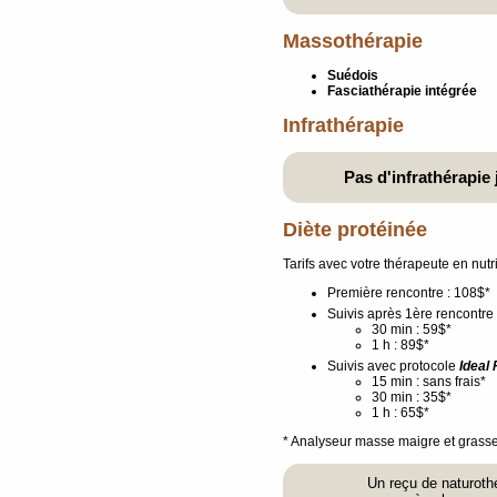
Massothérapie
Suédois
Fasciathérapie intégrée
Infrathérapie
Pas d'infrathérapie
Diète protéinée
Tarifs avec votre thérapeute en nutri
Première rencontre : 108$*
Suivis après 1ère rencontre 
30 min : 59$*
1 h : 89$*
Suivis avec protocole
Ideal 
15 min : sans frais*
30 min : 35$*
1 h : 65$*
* Analyseur masse maigre et grass
Un reçu de naturothé