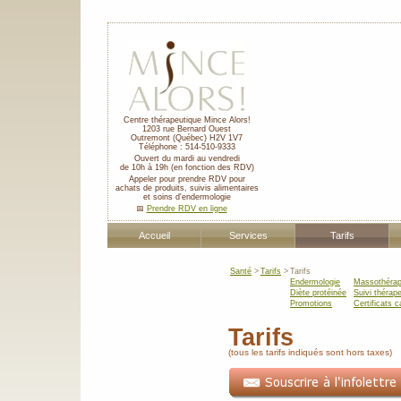
Centre thérapeutique Mince Alors!
1203 rue Bernard Ouest
Outremont
(Québec)
H2V 1V7
Téléphone :
514-510-9333
Ouvert du mardi au vendredi
de 10h à 19h (en fonction des RDV)
Appeler pour prendre RDV pour
achats de produits, suivis alimentaires
et soins d'endermologie
📅
Prendre RDV en ligne
Accueil
Services
Tarifs
Santé
>
Tarifs
>
Tarifs
Endermologie
Massothérap
Diète protéinée
Suivi thérap
Promotions
Certificats 
Tarifs
(tous les tarifs indiqués sont hors taxes)