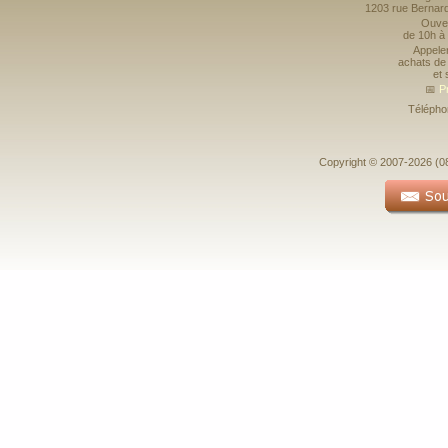
1203 rue Bernar
Ouver
de 10h à
Appele
achats de 
et 
📅
P
Télépho
Copyright © 2007-2026 (08-