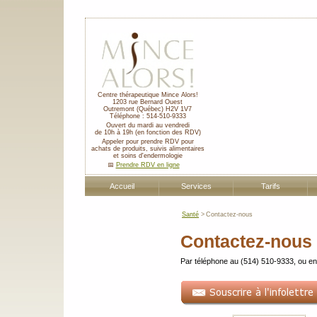
Centre thérapeutique Mince Alors!
1203 rue Bernard Ouest
Outremont
(Québec)
H2V 1V7
Téléphone :
514-510-9333
Ouvert du mardi au vendredi
de 10h à 19h (en fonction des RDV)
Appeler pour prendre RDV pour
achats de produits, suivis alimentaires
et soins d'endermologie
📅
Prendre RDV en ligne
Accueil
Services
Tarifs
Santé
>
Contactez-nous
Contactez-nous
Par téléphone au (514) 510-9333, ou en 