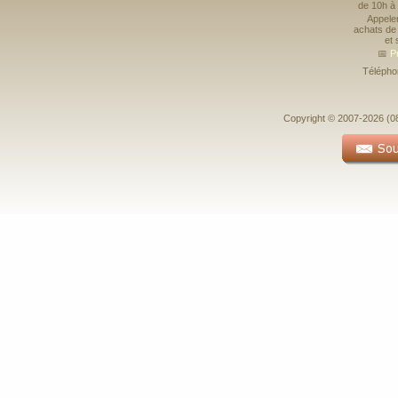
de 10h à
Appele
achats de 
et 
📅
P
Télépho
Copyright © 2007-2026 (08-