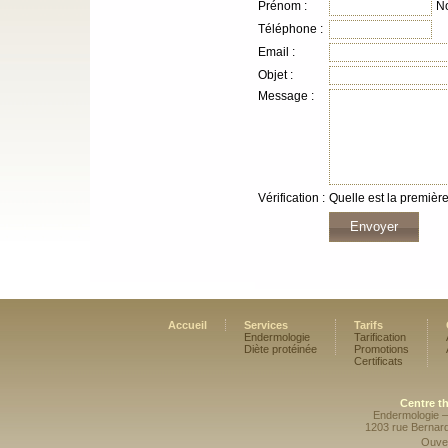
Prénom :
N
Téléphone :
Email :
Objet :
Message :
Vérification :
Quelle est la première 
Accueil
Services
Tarifs
Endermologie
Tarification
Diète protéinée
Promotions
Certificats
Centre t
Endermologie –
1203 rue Bernar
Ouver